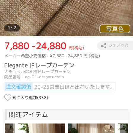
カーテン
>
デザインテイスト
>
エレガント
>
Elegante ドレープカ
1
/ 2
7,880 -24,880
シェアする
円(税込)
メーカー希望小売価格：
¥7,880 -24,880
円 (税込)
Elegante ドレープカーテン
ナチュラルな和風ドレープカーテン
商品番号：qq-01-drapecurtain
注文確認後
20-25営業日ほど出荷いたします。
気に入り追加(
338
)
関連アイテム