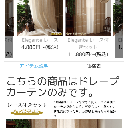
レース付
Elegante レース
Elegante レース付
Ele
ト
4,880円～(税込)
きセット
4,8
(税込)
11,880円～(税込)
アイテム説明
価格表
こちらの商品はドレープ
カーテンのみです。