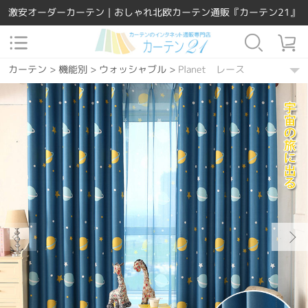
激安オーダーカーテン｜おしゃれ北欧カーテン通販『カーテン21』
カーテン
>
機能別
>
ウォッシャブル
>
Planet レース
カーテン
>
素材
>
ポリエステル
>
Planet レース
カーテン
>
場所で選ぶ
>
リビング
>
Planet レース
カーテン
>
場所で選ぶ
>
ダイニング・キッチン
>
Planet レース
カーテン
>
場所で選ぶ
>
寝室
>
Planet レース
カーテン
>
場所で選ぶ
>
子供部屋
>
Planet レース
カーテン
>
柄
>
星
>
Planet レース
カーテン
>
機能別
>
UVカット
>
Planet レース
カーテン
>
デザインテイスト
>
キュート
>
Planet レース
カーテン
>
デザインテイスト
>
洋風
>
Planet レース
カーテン
>
カーテンの種類
>
レースカーテン
>
Planet レース