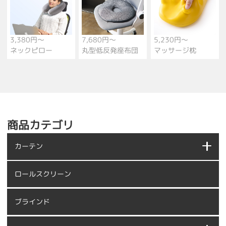
3,380円～
7,680円～
5,230円～
ネックピロー
丸型低反発座布団
マッサージ枕
商品カテゴリ
カーテン
ロールスクリーン
ブラインド