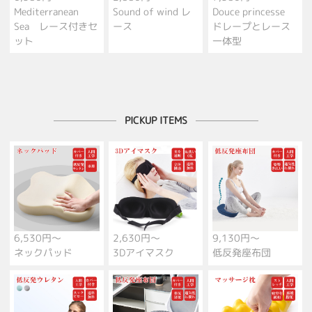
Mediterranean
Sound of wind レ
Douce princesse
Sea レース付きセ
ース
ドレープとレース
ット
一体型
PICKUP ITEMS
6,530円～
2,630円～
9,130円～
ネックパッド
3Dアイマスク
低反発座布団