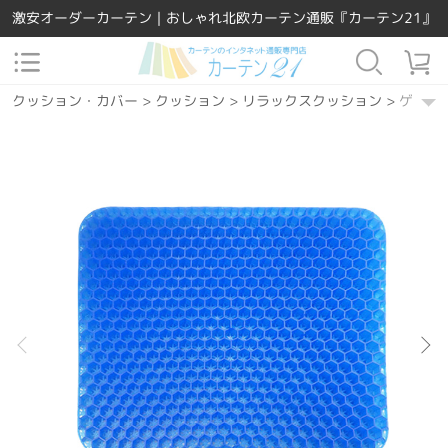
激安オーダーカーテン｜おしゃれ北欧カーテン通販『カーテン21』
クッション・カバー
>
クッション
>
リラックスクッション
>
ゲルク
インテリア雑貨
>
健康グッズ
>
ゲルクッション