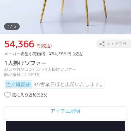
1
/ 6
54,366
シェアする
円(税込)
メーカー希望小売価格：
¥54,366
円 (税込)
1人掛けソファー
おしゃれなコンパクト1人掛けソファー
商品番号：C-DY18
注文確認後
45営業日ほど出荷いたします。
気に入り追加(
523
)
アイテム説明