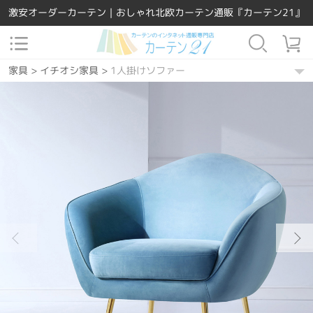
激安オーダーカーテン｜おしゃれ北欧カーテン通販『カーテン21』
家具
>
イチオシ家具
>
1人掛けソファー