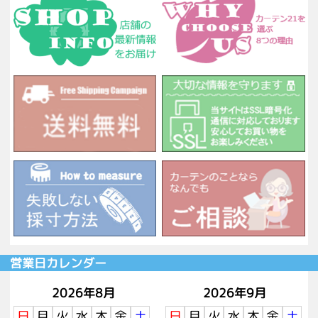
営業日カレンダー
2026年8月
2026年9月
日
月
火
水
木
金
土
日
月
火
水
木
金
土