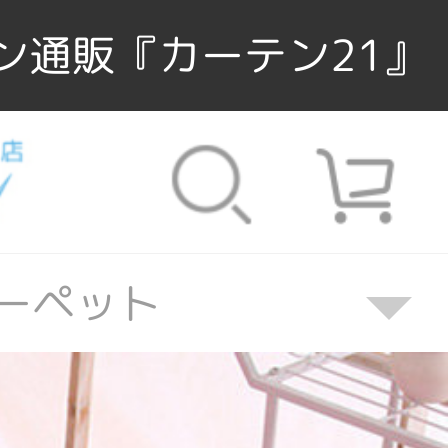
ン通販『カーテン21』
カーペット