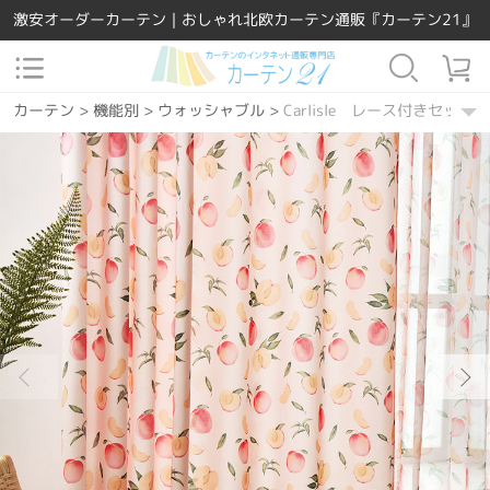
激安オーダーカーテン｜おしゃれ北欧カーテン通販『カーテン21』
カーテン
>
機能別
>
ウォッシャブル
>
Carlisle レース付きセット
カーテン
>
場所で選ぶ
>
リビング
>
Carlisle レース付きセット
カーテン
>
場所で選ぶ
>
寝室
>
Carlisle レース付きセット
カーテン
>
場所で選ぶ
>
ダイニング・キッチン
>
Carlisle レー
カーテン
>
デザインテイスト
>
洋風
>
Carlisle レース付きセット
カーテン
>
素材
>
ポリエステル
>
Carlisle レース付きセット
カーテン
>
機能別
>
UVカット
>
Carlisle レース付きセット
カーテン
>
カーテンの種類
>
レース付きセット
>
Carlisle レー
カーテン
>
柄
>
その他
>
Carlisle レース付きセット
カーテン
>
機能別
>
遮熱保温
>
Carlisle レース付きセット
カーテン
>
デザインテイスト
>
ハワイアン
>
Carlisle レース付き
カーテン
>
カラー
>
イエロー
>
Carlisle レース付きセット
カーテン
>
カラー
>
ピンク
>
Carlisle レース付きセット