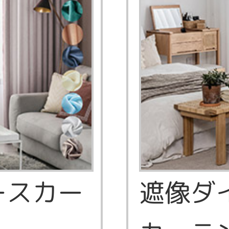
ースカー
遮像ダ