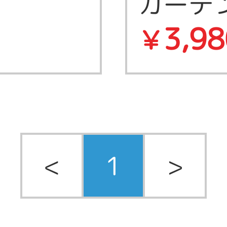
カーテ
3,98
￥
<
1
>