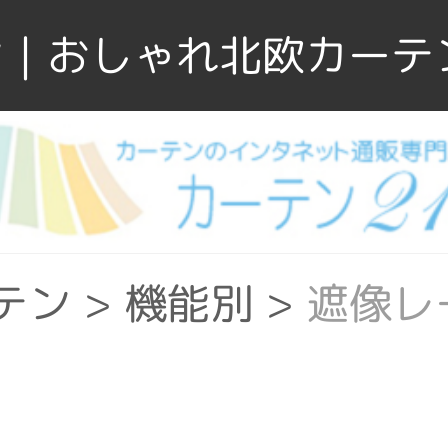
｜おしゃれ北欧カーテ
テン
>
機能別
>
遮像レ