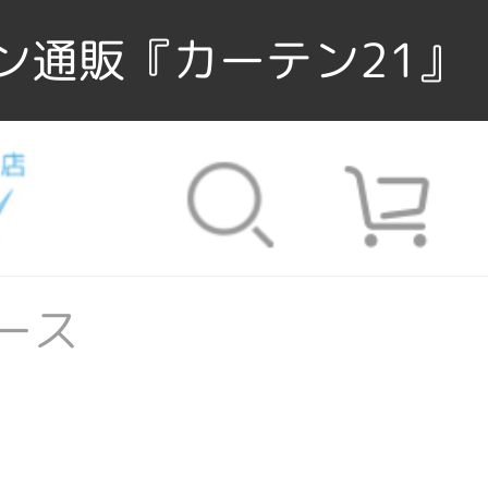
ン通販『カーテン21』
ース