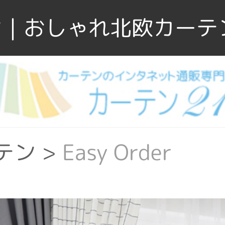
｜おしゃれ北欧カーテ
テン
>
Easy Order