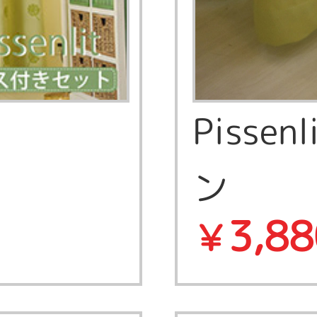
Pisse
ン
3,88
￥