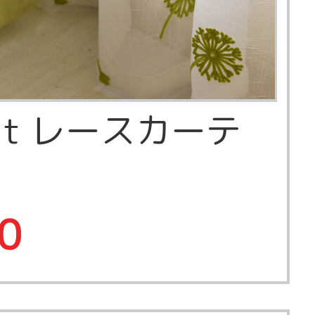
nlit レースカーテ
0