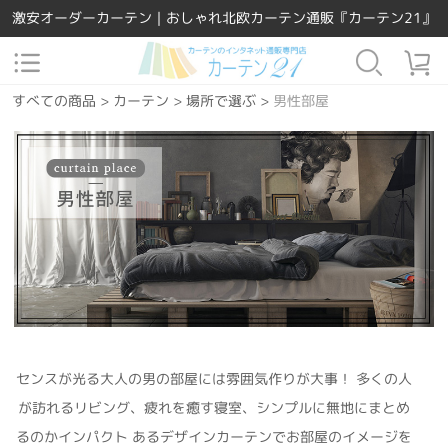
激安オーダーカーテン｜おしゃれ北欧カーテン通販『カーテン21』
すべての商品
>
カーテン
>
場所で選ぶ
>
男性部屋
センスが光る大人の男の部屋には雰囲気作りが大事！ 多くの人
が訪れるリビング、疲れを癒す寝室、シンプルに無地にまとめ
るのかインパクト あるデザインカーテンでお部屋のイメージを