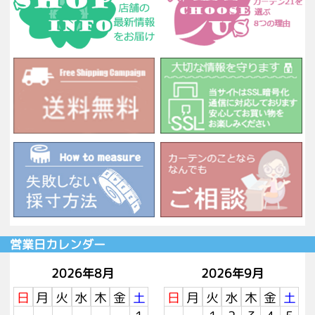
営業日カレンダー
2026年8月
2026年9月
日
月
火
水
木
金
土
日
月
火
水
木
金
土